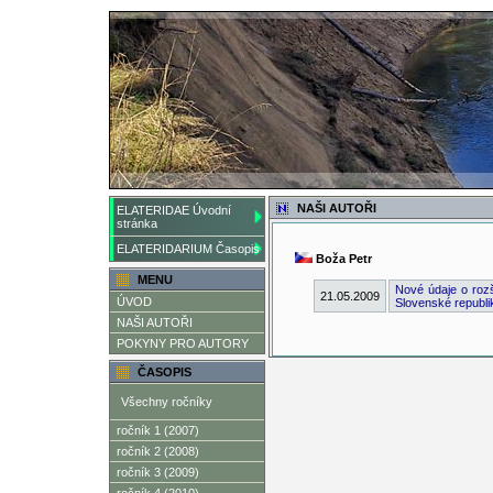
NAŠI AUTOŘI
ELATERIDAE Úvodní
stránka
ELATERIDARIUM Časopis
Boža Petr
MENU
Nové údaje o rozš
21.05.2009
ÚVOD
Slovenské republi
NAŠI AUTOŘI
POKYNY PRO AUTORY
ČASOPIS
Všechny ročníky
ročník 1 (2007)
ročník 2 (2008)
ročník 3 (2009)