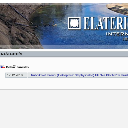
NAŠI AUTOŘI
Boháč Jaroslav
17.12.2010
Drabčíkovití brouci (Coleoptera: Staphylinidae) PP "Na Plachtě" v Hrad