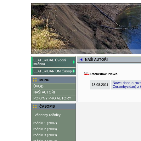
NAŠI AUTOŘI
ELATERIDAE Úvodní
stránka
ELATERIDARIUM Časopis
Radosław Plewa
MENU
Nowe dane o rozmi
18.08.2011
ÚVOD
Cerambycidae) z G
NAŠI AUTOŘI
POKYNY PRO AUTORY
ČASOPIS
Všechny ročníky
ročník 1 (2007)
ročník 2 (2008)
ročník 3 (2009)