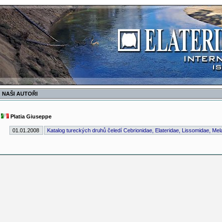
NAŠI AUTOŘI
Platia Giuseppe
01.01.2008
Katalog tureckých druhů čeledí Cebrionidae, Elateridae, Lissomidae, Mel