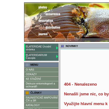
NOVINKY
ELATERIDAE Úvodní
stránka
ELATERIDARIUM
Časopis
MENU
O NÁS
ODKAZY
KE STAŽENÍ
Diskuze entomologové a
404 - Nenalezeno
ochranáři
ČLÁNKY
Nenašli jsme nic, co b
FAUNISTICKÉ MAPOVÁNÍ
ČR a SR
Využijte hlavní menu k
KATALOGY