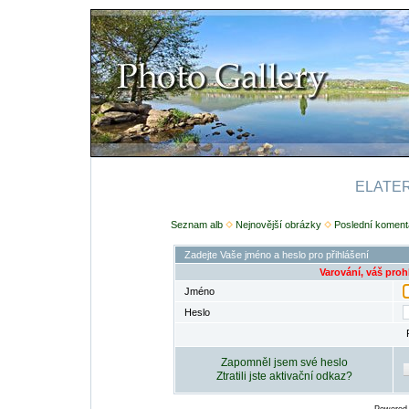
ELATERI
Seznam alb
Nejnovější obrázky
Poslední koment
Zadejte Vaše jméno a heslo pro přihlášení
Varování, váš proh
Jméno
Heslo
Zapomněl jsem své heslo
Ztratili jste aktivační odkaz?