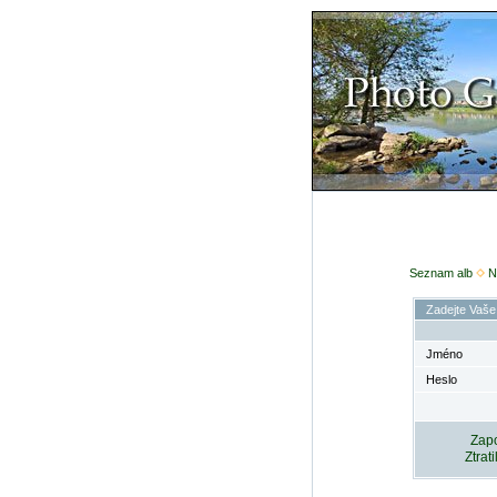
Seznam alb
N
Zadejte Vaše
Jméno
Heslo
Zapo
Ztrat