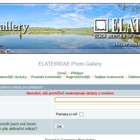
ELATERIDAE Photo Gallery
Domů
Přihlásit
ejnovější obrázky
Poslední komentáře
Nejprohlíženější
Nejlépe hodnocené
Oblíben
 jméno a heslo pro přihlášení
Varování, váš prohlížeč neakceptuje skripty s cookies
Pamatuj si mě
mněl jsem své heslo
OK
ili jste aktivační odkaz?