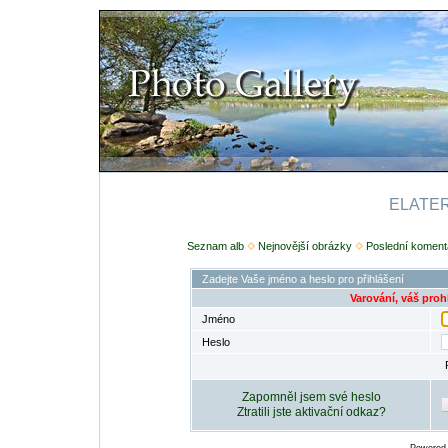
ELATERI
Seznam alb
Nejnovější obrázky
Poslední koment
Zadejte Vaše jméno a heslo pro přihlášení
Varování, váš proh
Jméno
Heslo
Zapomněl jsem své heslo
Ztratili jste aktivační odkaz?