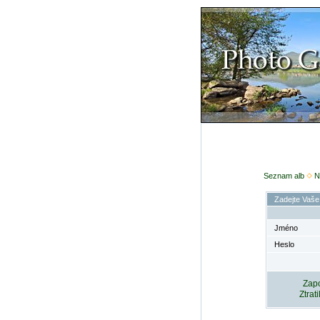
Seznam alb
N
Zadejte Vaše
Jméno
Heslo
Zapo
Ztrat