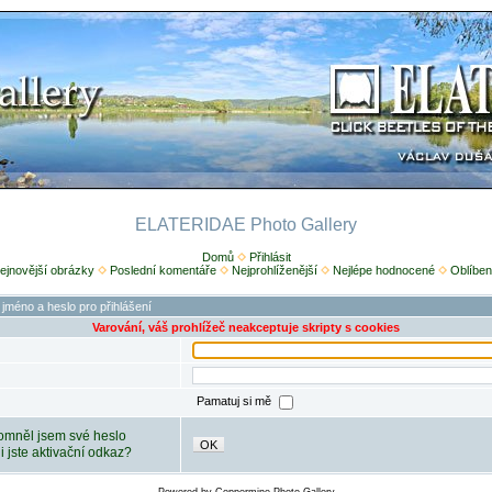
ELATERIDAE Photo Gallery
Domů
Přihlásit
ejnovější obrázky
Poslední komentáře
Nejprohlíženější
Nejlépe hodnocené
Oblíben
 jméno a heslo pro přihlášení
Varování, váš prohlížeč neakceptuje skripty s cookies
Pamatuj si mě
mněl jsem své heslo
OK
ili jste aktivační odkaz?