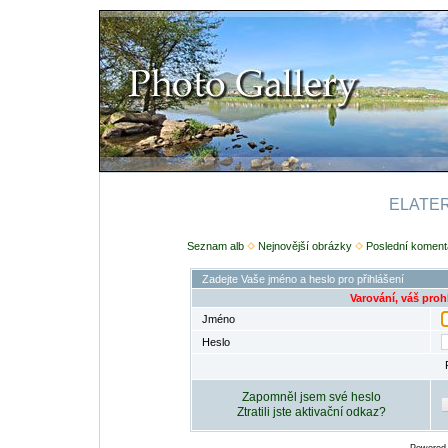
ELATERI
Seznam alb
Nejnovější obrázky
Poslední koment
Zadejte Vaše jméno a heslo pro přihlášení
Varování, váš proh
Jméno
Heslo
Zapomněl jsem své heslo
Ztratili jste aktivační odkaz?