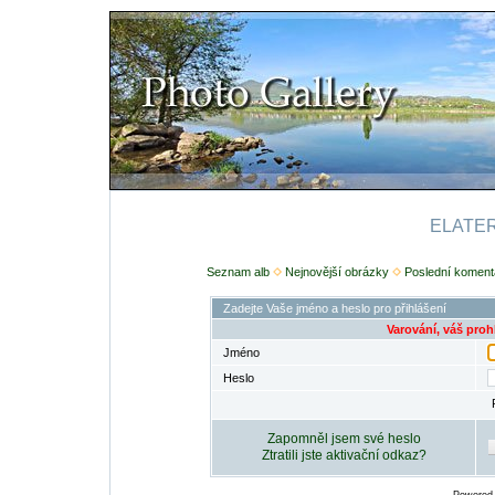
ELATERI
Seznam alb
Nejnovější obrázky
Poslední koment
Zadejte Vaše jméno a heslo pro přihlášení
Varování, váš proh
Jméno
Heslo
Zapomněl jsem své heslo
Ztratili jste aktivační odkaz?