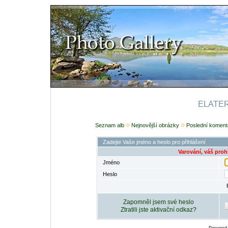
ELATERI
Seznam alb
Nejnovější obrázky
Poslední koment
Zadejte Vaše jméno a heslo pro přihlášení
Varování, váš proh
Jméno
Heslo
Zapomněl jsem své heslo
Ztratili jste aktivační odkaz?