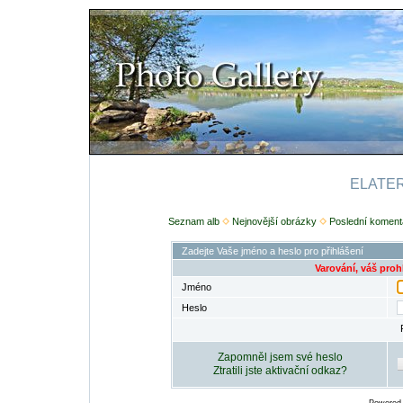
ELATERI
Seznam alb
Nejnovější obrázky
Poslední koment
Zadejte Vaše jméno a heslo pro přihlášení
Varování, váš proh
Jméno
Heslo
Zapomněl jsem své heslo
Ztratili jste aktivační odkaz?