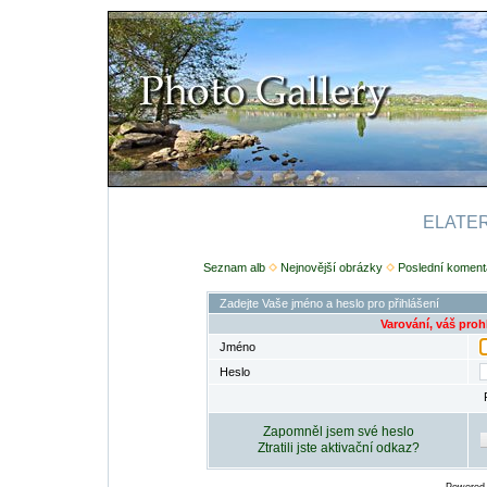
ELATERI
Seznam alb
Nejnovější obrázky
Poslední koment
Zadejte Vaše jméno a heslo pro přihlášení
Varování, váš proh
Jméno
Heslo
Zapomněl jsem své heslo
Ztratili jste aktivační odkaz?