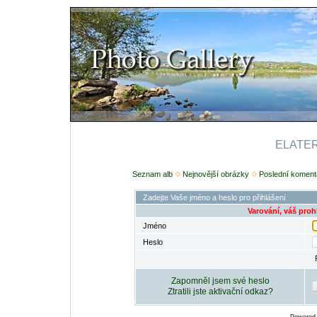
ELATERI
Seznam alb
Nejnovější obrázky
Poslední koment
Zadejte Vaše jméno a heslo pro přihlášení
Varování, váš proh
Jméno
Heslo
Zapomněl jsem své heslo
Ztratili jste aktivační odkaz?