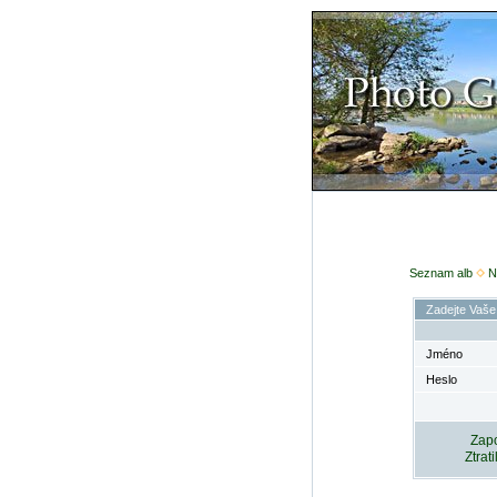
Seznam alb
N
Zadejte Vaše
Jméno
Heslo
Zapo
Ztrat