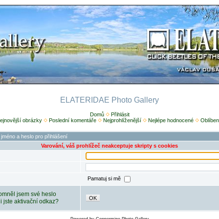
ELATERIDAE Photo Gallery
Domů
Přihlásit
ejnovější obrázky
Poslední komentáře
Nejprohlíženější
Nejlépe hodnocené
Oblíben
 jméno a heslo pro přihlášení
Varování, váš prohlížeč neakceptuje skripty s cookies
Pamatuj si mě
mněl jsem své heslo
OK
ili jste aktivační odkaz?