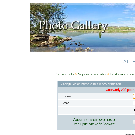
ELATERI
Seznam alb
Nejnovější obrázky
Poslední koment
Zadejte Vaše jméno a heslo pro přihlášení
Varování, váš proh
Jméno
Heslo
Zapomněl jsem své heslo
Ztratili jste aktivační odkaz?