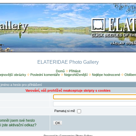
ELATERIDAE Photo Gallery
Domů
Přihlásit
ejnovější obrázky
Poslední komentáře
Nejprohlíženější
Nejlépe hodnocené
Oblíben
 jméno a heslo pro přihlášení
Varování, váš prohlížeč neakceptuje skripty s cookies
Pamatuj si mě
mněl jsem své heslo
OK
ili jste aktivační odkaz?