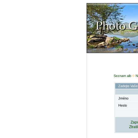
Seznam alb
N
Zadejte Vaše
Jméno
Heslo
Zapo
Ztrat