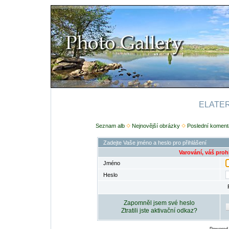
ELATERI
Seznam alb
Nejnovější obrázky
Poslední koment
Zadejte Vaše jméno a heslo pro přihlášení
Varování, váš proh
Jméno
Heslo
Zapomněl jsem své heslo
Ztratili jste aktivační odkaz?