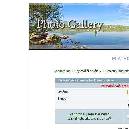
ELATERI
Seznam alb
Nejnovější obrázky
Poslední koment
Zadejte Vaše jméno a heslo pro přihlášení
Varování, váš proh
Jméno
Heslo
Zapomněl jsem své heslo
Ztratili jste aktivační odkaz?