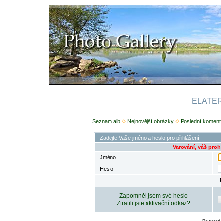
ELATERI
Seznam alb
Nejnovější obrázky
Poslední koment
Zadejte Vaše jméno a heslo pro přihlášení
Varování, váš proh
Jméno
Heslo
Zapomněl jsem své heslo
Ztratili jste aktivační odkaz?