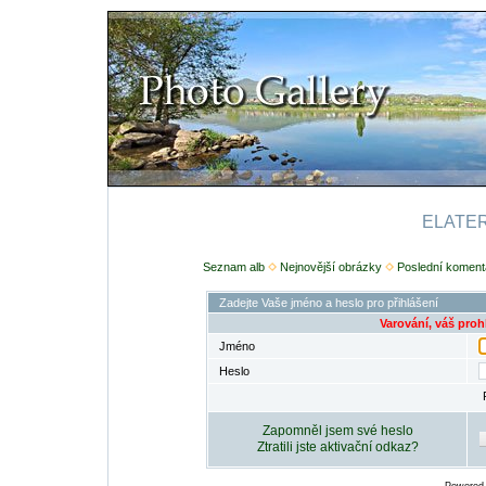
ELATERI
Seznam alb
Nejnovější obrázky
Poslední koment
Zadejte Vaše jméno a heslo pro přihlášení
Varování, váš proh
Jméno
Heslo
Zapomněl jsem své heslo
Ztratili jste aktivační odkaz?