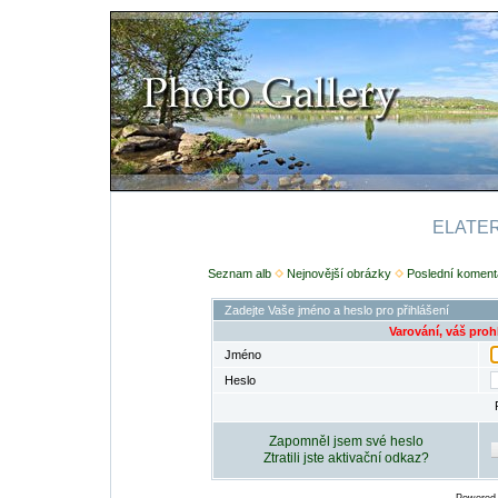
ELATERI
Seznam alb
Nejnovější obrázky
Poslední koment
Zadejte Vaše jméno a heslo pro přihlášení
Varování, váš proh
Jméno
Heslo
Zapomněl jsem své heslo
Ztratili jste aktivační odkaz?