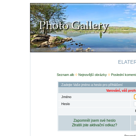
ELATERI
Seznam alb
Nejnovější obrázky
Poslední koment
Zadejte Vaše jméno a heslo pro přihlášení
Varování, váš proh
Jméno
Heslo
Zapomněl jsem své heslo
Ztratili jste aktivační odkaz?