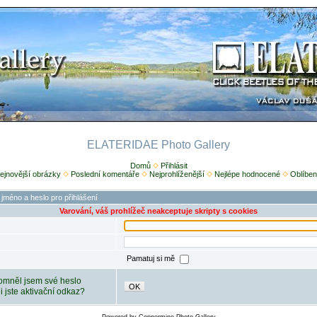
ELATERIDAE Photo Gallery
Domů
Přihlásit
ejnovější obrázky
Poslední komentáře
Nejprohlíženější
Nejlépe hodnocené
Oblíben
 jméno a heslo pro přihlášení
Varování, váš prohlížeč neakceptuje skripty s cookies
Pamatuj si mě
mněl jsem své heslo
OK
ili jste aktivační odkaz?