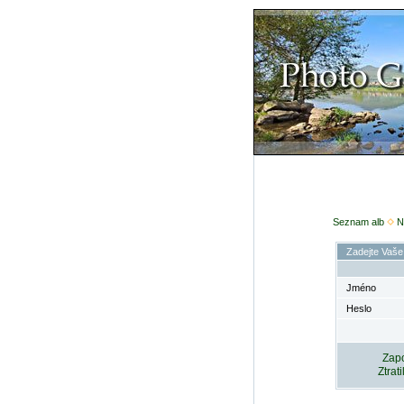
Seznam alb
N
Zadejte Vaše
Jméno
Heslo
Zapo
Ztrat