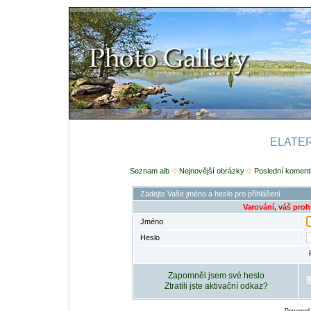
ELATERI
Seznam alb
Nejnovější obrázky
Poslední koment
Zadejte Vaše jméno a heslo pro přihlášení
Varování, váš proh
Jméno
Heslo
Zapomněl jsem své heslo
Ztratili jste aktivační odkaz?