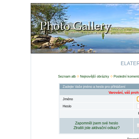
ELATERI
Seznam alb
Nejnovější obrázky
Poslední koment
Zadejte Vaše jméno a heslo pro přihlášení
Varování, váš proh
Jméno
Heslo
Zapomněl jsem své heslo
Ztratili jste aktivační odkaz?