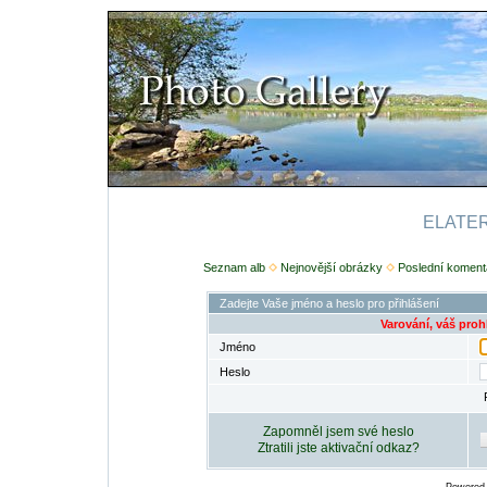
ELATERI
Seznam alb
Nejnovější obrázky
Poslední koment
Zadejte Vaše jméno a heslo pro přihlášení
Varování, váš proh
Jméno
Heslo
Zapomněl jsem své heslo
Ztratili jste aktivační odkaz?