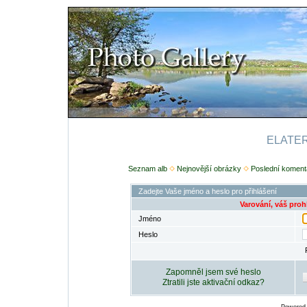
ELATERI
Seznam alb
Nejnovější obrázky
Poslední koment
Zadejte Vaše jméno a heslo pro přihlášení
Varování, váš proh
Jméno
Heslo
Zapomněl jsem své heslo
Ztratili jste aktivační odkaz?