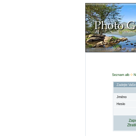
Seznam alb
N
Zadejte Vaše
Jméno
Heslo
Zapo
Ztrat