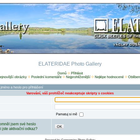
ELATERIDAE Photo Gallery
Domů
Přihlásit
ejnovější obrázky
Poslední komentáře
Nejprohlíženější
Nejlépe hodnocené
Oblíben
 jméno a heslo pro přihlášení
Varování, váš prohlížeč neakceptuje skripty s cookies
Pamatuj si mě
mněl jsem své heslo
OK
ili jste aktivační odkaz?