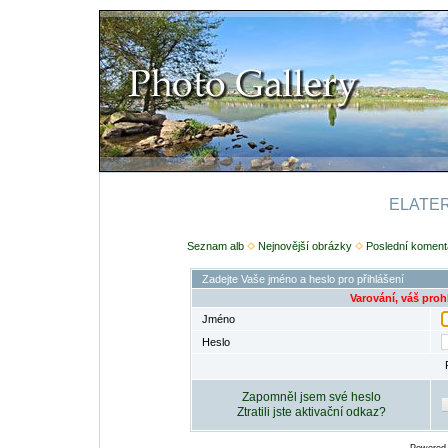
ELATERI
Seznam alb
Nejnovější obrázky
Poslední koment
Zadejte Vaše jméno a heslo pro přihlášení
Varování, váš proh
Jméno
Heslo
Zapomněl jsem své heslo
Ztratili jste aktivační odkaz?