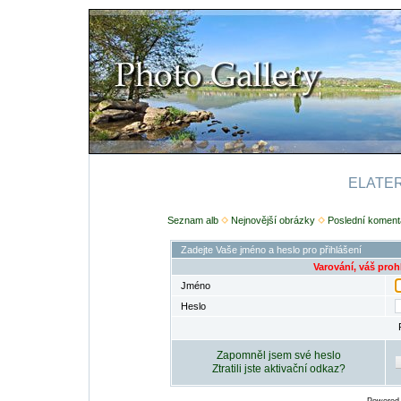
ELATERI
Seznam alb
Nejnovější obrázky
Poslední koment
Zadejte Vaše jméno a heslo pro přihlášení
Varování, váš proh
Jméno
Heslo
Zapomněl jsem své heslo
Ztratili jste aktivační odkaz?