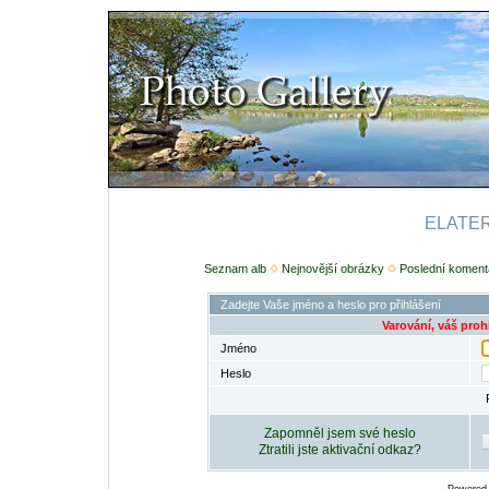
ELATERI
Seznam alb
Nejnovější obrázky
Poslední koment
Zadejte Vaše jméno a heslo pro přihlášení
Varování, váš proh
Jméno
Heslo
Zapomněl jsem své heslo
Ztratili jste aktivační odkaz?