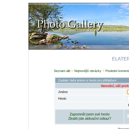
ELATERI
Seznam alb
Nejnovější obrázky
Poslední koment
Zadejte Vaše jméno a heslo pro přihlášení
Varování, váš proh
Jméno
Heslo
Zapomněl jsem své heslo
Ztratili jste aktivační odkaz?