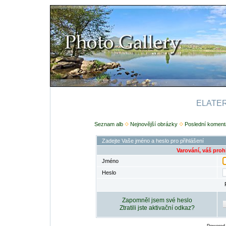
ELATERI
Seznam alb
Nejnovější obrázky
Poslední koment
Zadejte Vaše jméno a heslo pro přihlášení
Varování, váš proh
Jméno
Heslo
Zapomněl jsem své heslo
Ztratili jste aktivační odkaz?