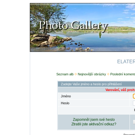
ELATERI
Seznam alb
Nejnovější obrázky
Poslední koment
Zadejte Vaše jméno a heslo pro přihlášení
Varování, váš proh
Jméno
Heslo
Zapomněl jsem své heslo
Ztratili jste aktivační odkaz?