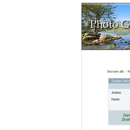
Seznam alb
N
Zadejte Vaše
Jméno
Heslo
Zapo
Ztrat