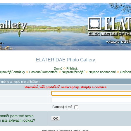
ELATERIDAE Photo Gallery
Domů
Přihlásit
ejnovější obrázky
Poslední komentáře
Nejprohlíženější
Nejlépe hodnocené
Oblíben
 jméno a heslo pro přihlášení
Varování, váš prohlížeč neakceptuje skripty s cookies
Pamatuj si mě
mněl jsem své heslo
OK
ili jste aktivační odkaz?