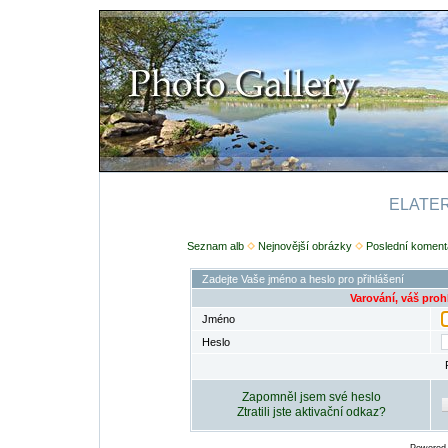
ELATERI
Seznam alb
Nejnovější obrázky
Poslední koment
Zadejte Vaše jméno a heslo pro přihlášení
Varování, váš proh
Jméno
Heslo
Zapomněl jsem své heslo
Ztratili jste aktivační odkaz?