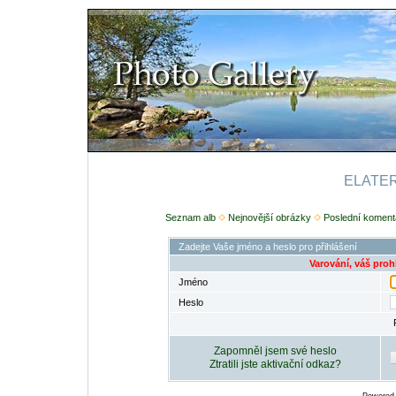
ELATERI
Seznam alb
Nejnovější obrázky
Poslední koment
Zadejte Vaše jméno a heslo pro přihlášení
Varování, váš proh
Jméno
Heslo
Zapomněl jsem své heslo
Ztratili jste aktivační odkaz?