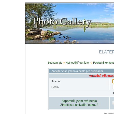
ELATERI
Seznam alb
Nejnovější obrázky
Poslední koment
Zadejte Vaše jméno a heslo pro přihlášení
Varování, váš proh
Jméno
Heslo
Zapomněl jsem své heslo
Ztratili jste aktivační odkaz?