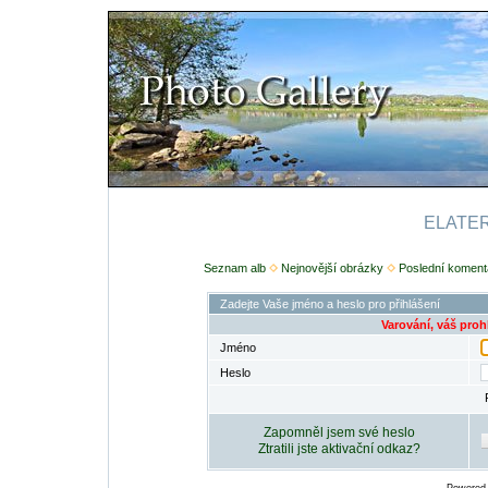
ELATERI
Seznam alb
Nejnovější obrázky
Poslední koment
Zadejte Vaše jméno a heslo pro přihlášení
Varování, váš proh
Jméno
Heslo
Zapomněl jsem své heslo
Ztratili jste aktivační odkaz?