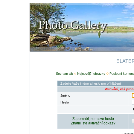
ELATERI
Seznam alb
Nejnovější obrázky
Poslední koment
Zadejte Vaše jméno a heslo pro přihlášení
Varování, váš proh
Jméno
Heslo
Zapomněl jsem své heslo
Ztratili jste aktivační odkaz?