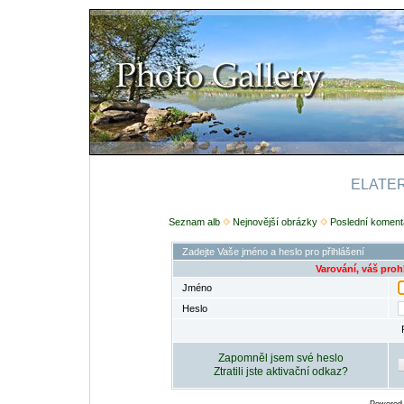
ELATERI
Seznam alb
Nejnovější obrázky
Poslední koment
Zadejte Vaše jméno a heslo pro přihlášení
Varování, váš proh
Jméno
Heslo
Zapomněl jsem své heslo
Ztratili jste aktivační odkaz?