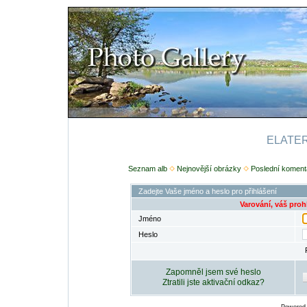
ELATERI
Seznam alb
Nejnovější obrázky
Poslední koment
Zadejte Vaše jméno a heslo pro přihlášení
Varování, váš proh
Jméno
Heslo
Zapomněl jsem své heslo
Ztratili jste aktivační odkaz?