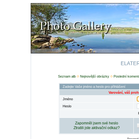
ELATERI
Seznam alb
Nejnovější obrázky
Poslední koment
Zadejte Vaše jméno a heslo pro přihlášení
Varování, váš proh
Jméno
Heslo
Zapomněl jsem své heslo
Ztratili jste aktivační odkaz?