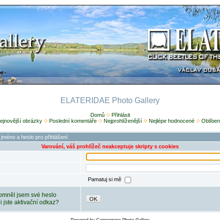
ELATERIDAE Photo Gallery
Domů
Přihlásit
ejnovější obrázky
Poslední komentáře
Nejprohlíženější
Nejlépe hodnocené
Oblíben
 jméno a heslo pro přihlášení
Varování, váš prohlížeč neakceptuje skripty s cookies
Pamatuj si mě
mněl jsem své heslo
OK
ili jste aktivační odkaz?