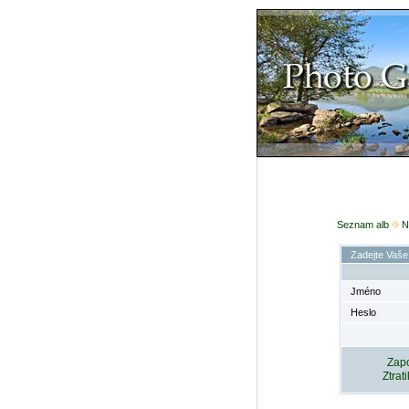
Seznam alb
N
Zadejte Vaše
Jméno
Heslo
Zapo
Ztrat