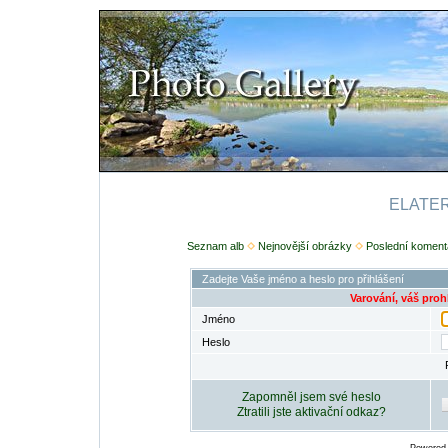
ELATERI
Seznam alb
Nejnovější obrázky
Poslední koment
Zadejte Vaše jméno a heslo pro přihlášení
Varování, váš proh
Jméno
Heslo
Zapomněl jsem své heslo
Ztratili jste aktivační odkaz?