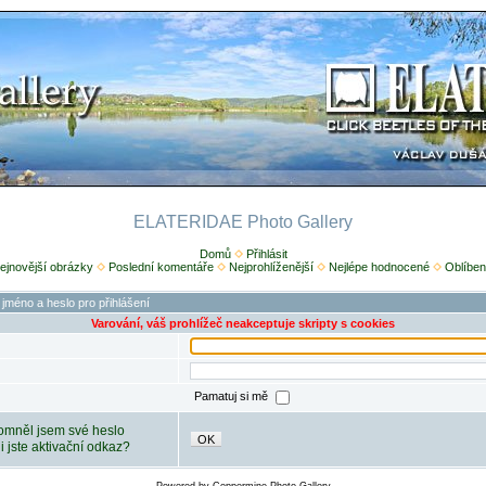
ELATERIDAE Photo Gallery
Domů
Přihlásit
ejnovější obrázky
Poslední komentáře
Nejprohlíženější
Nejlépe hodnocené
Oblíben
 jméno a heslo pro přihlášení
Varování, váš prohlížeč neakceptuje skripty s cookies
Pamatuj si mě
mněl jsem své heslo
OK
ili jste aktivační odkaz?