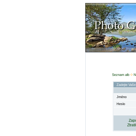
Seznam alb
N
Zadejte Vaše
Jméno
Heslo
Zapo
Ztrat