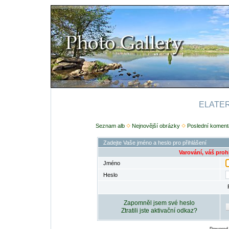
ELATERI
Seznam alb
Nejnovější obrázky
Poslední koment
Zadejte Vaše jméno a heslo pro přihlášení
Varování, váš proh
Jméno
Heslo
Zapomněl jsem své heslo
Ztratili jste aktivační odkaz?