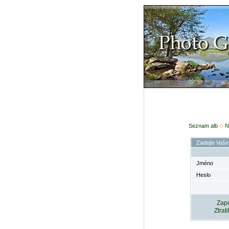
Seznam alb
N
Zadejte Vaše
Jméno
Heslo
Zapo
Ztrat