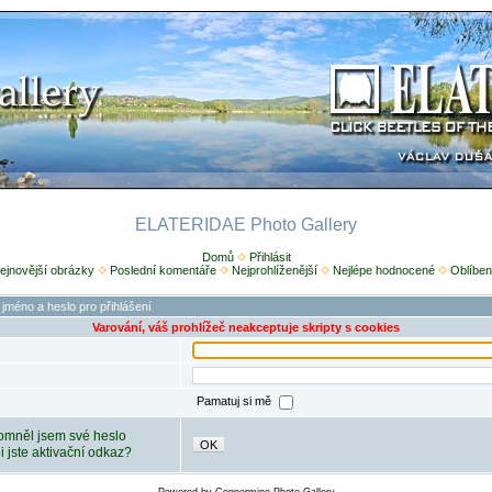
ELATERIDAE Photo Gallery
Domů
Přihlásit
ejnovější obrázky
Poslední komentáře
Nejprohlíženější
Nejlépe hodnocené
Oblíben
 jméno a heslo pro přihlášení
Varování, váš prohlížeč neakceptuje skripty s cookies
Pamatuj si mě
mněl jsem své heslo
OK
ili jste aktivační odkaz?